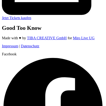
Jetzt Tickets kaufen
Good Too Know
Made with ♥️ by
TIBA CREATIVE GmbH
for
Miro Live UG
Impressum
|
Datenschutz
Facebook