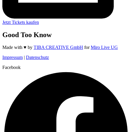
Jetzt Tickets kaufen
Good Too Know
Made with ♥️ by
TIBA CREATIVE GmbH
for
Miro Live UG
Impressum
|
Datenschutz
Facebook