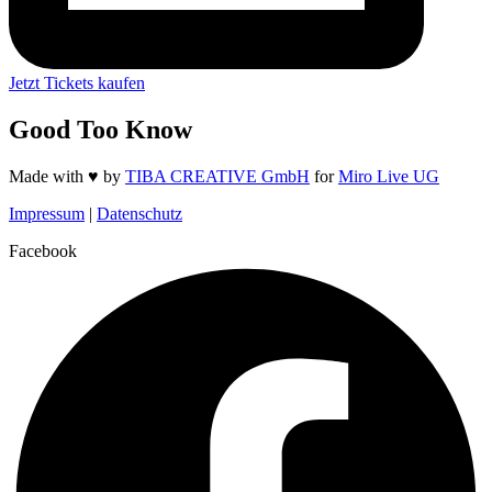
Jetzt Tickets kaufen
Good Too Know
Made with ♥️ by
TIBA CREATIVE GmbH
for
Miro Live UG
Impressum
|
Datenschutz
Facebook