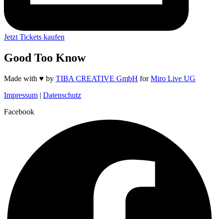
Jetzt Tickets kaufen
Good Too Know
Made with ♥️ by
TIBA CREATIVE GmbH
for
Miro Live UG
Impressum
|
Datenschutz
Facebook